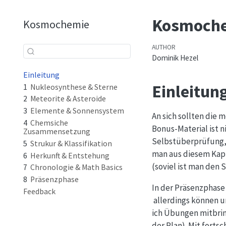
Kosmoch
Kosmochemie
AUTHOR
Dominik Hezel
Einleitung
Einleitun
1
Nukleosynthese & Sterne
2
Meteorite & Asteroide
3
Elemente & Sonnensystem
An sich sollten die 
4
Chemsiche
Bonus-Material ist n
Zusammensetzung
Selbstüberprüfung, o
5
Strukur & Klassifikation
man aus diesem Kapi
6
Herkunft & Entstehung
(soviel ist man den 
7
Chronologie & Math Basics
8
Präsenzphase
In der Präsenzphase 
Feedback
allerdings können u
ich Übungen mitbrin
der Plan). Mit fort