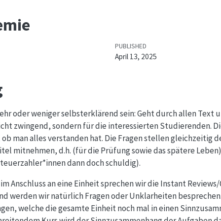
emie
PUBLISHED
April 13, 2025
g
mehr oder weniger selbsterklärend sein: Geht durch allen Text u
icht zwingend, sondern für die interessierten Studierenden. D
b man alles verstanden hat. Die Fragen stellen gleichzeitig de
tel mitnehmen, d.h. (für die Prüfung sowie das spätere Leben)
Steuerzahler*innen dann doch schuldig).
im Anschluss an eine Einheit sprechen wir die Instant Reviews/
nd werden wir natürlich Fragen oder Unklarheiten besprechen
gen, welche die gesamte Einheit noch mal in einen Sinnzusam
schreitendem Kurs wird der Sinnzusammenhang der Aufgaben d